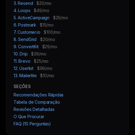
3. Resend
$20/mo
4. Loops
$49/mo
5. ActiveCampaign
$29/mo
6. Postmark
$15/mo
7. Customer.io
$100/mo
8. SendGrid
$20/mo
9. ConvertKit
$29/mo
10. Drip
$39/mo
11. Brevo
$25/mo
12. Userlist
$99/mo
13. Mailerlite
$10/mo
SEÇÕES
Recomendações Rápidas
Tabela de Comparação
Revisões Detalhadas
O Que Procurar
FAQ (10 Perguntas)