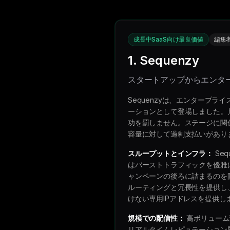
成長中SaaS向け最良価値
編集
1. Sequenzy
スタートアップからエンタ
Sequenzyは、エンタープ
ーションとして登場しました。月
功を罰しません。ステージに関係
容量に対して過剰支払いがあり
スループットとインフラ：
Se
はバーストトラフィックを優雅
ャンペーンの後ろに詰まるのを
ルーティングと冗長性を提供し
けない専用IPアドレスを提供し
規模での配信性：
高ボリューム
リアルタイムレピュテーション