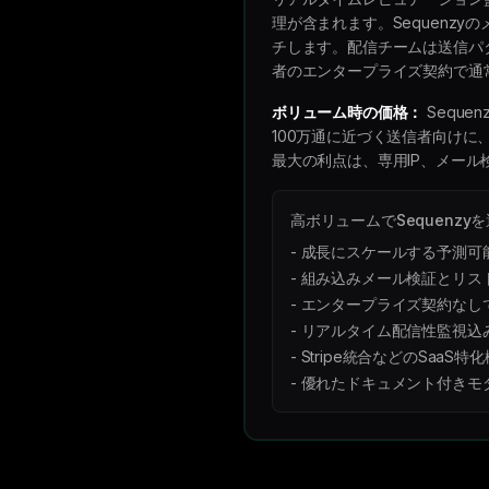
理が含まれます。Sequenz
チします。配信チームは送信パ
者のエンタープライズ契約で通
ボリューム時の価格：
Seque
100万通に近づく送信者向け
最大の利点は、専用IP、メー
高ボリュームでSequenzy
- 成長にスケールする予測可
- 組み込みメール検証とリス
- エンタープライズ契約なし
- リアルタイム配信性監視込
- Stripe統合などのSaaS特
- 優れたドキュメント付きモダ