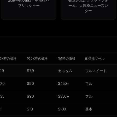
成長中のSaaS、中規模パ
確立されたプラットフォ
ブリッシャー
ーム、大規模ニュースレ
ター
10K時の価格
100K時の価格
1M時の価格
配信性ツール
19
$79
カスタム
フルスイート
$20
$90
$450+
フル
$35
$90
$350+
フル
1
$10
$100
基本