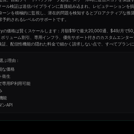
yのメール検証は送信パイプラインに直接組み込まれ、レピュテーションを
ターンを積極的に監視し、潜在的問題を検知するとプロアクティブな推
常予約されるレベルのサポートです。
nzyの価格は賢くスケールします：月額$19で最大20,000通、$49/月で50,0
に、ボリューム割引、専用インフラ、優先サポート付きのカスタムエンタ
ル検証、配信性機能の隠れた料金で細かく請求しない点で、すべてプラン
を選ぶ理由：
能な価格
ト衛生
で専用IP利用可能
み
化機能
ンAPI