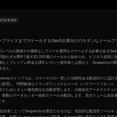
者のおすすめ
ープライズまでスケールするSaaS企業向けのモダンなメールプ
ライズレベルの複雑さや価格なしでメール運用をスケールする必要があるSa
額わずか$19で最大20,000通のメールから始められ、ビジネス成長
なくプレミアム料金を課すレガシー提供者とは異なり、Sequenzyの
ません。
quenzyのインフラは、スケールでの一貫した信頼性ある配信向けに設
に処理し、時間敏感なトランザクショナルメール（パスワードリセット
防ぐためにキュー優先順位を自動管理します。分散送信アーキテクチャ
、複数のデータセンター経由でメールを配信します。高ボリューム送信
ます。
送信者にとってSequenzyを際立たせるのは、包括的な配信性ツール
監視、自動フィードバックループ処理、スケール時に送信スコアを保護