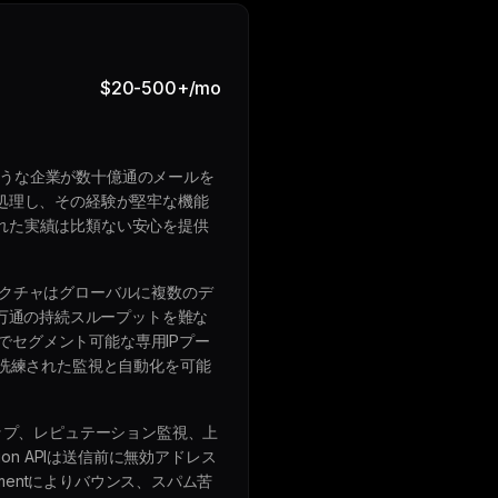
$20-500+/mo
fyのような企業が数十億通のメールを
を処理し、その経験が堅牢な機能
された実績は比類ない安心を提供
テクチャはグローバルに複数のデ
万通の持続スループットを難な
でセグメント可能な専用IPプー
で洗練された監視と自動化を可能
ームアップ、レピュテーション監視、上
on APIは送信前に無効アドレス
gementによりバウンス、スパム苦