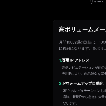
リューム
高ボリュームメー
月間100万通の送信は、1
に複雑になります。高ボリ
1.
専用 IP アドレス
送信レピュテーションが他の
専用IPにより、配信運命を完
2.
IPウォームアップ自動化
ISPとのレピュテーション
増加。新規IPから急激に大
なります。