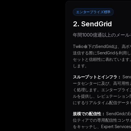
エンタープライズ標準
2. SendGrid
年間1000億通以上のメー
Twilio傘下のSendGridは
送信する際にSendGridを
セットと信頼性に表れています。
します。
スループットとインフラ：
Se
ータセンターに及び、高可用性
く処理します。エンタープライズ
ルを提供し、レピュテーション問
にするリアルタイム配信データ
規模での配信性：
SendGri
位ティアでの専用配信性コンサルティ
をキャッチし、Expert Serv