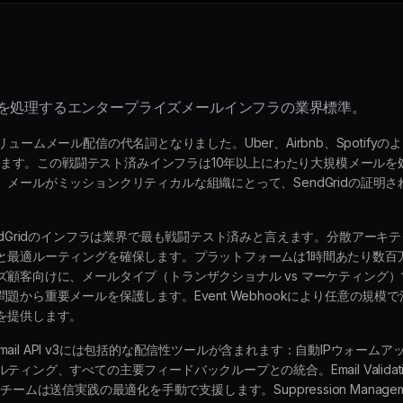
ルを処理するエンタープライズメールインフラの業界標準。
、高ボリュームメール配信の代名詞となりました。Uber、Airbnb、Spoti
利用します。この戦闘テスト済みインフラは10年以上にわたり大規模メール
メールがミッションクリティカルな組織にとって、SendGridの証明
ndGridのインフラは業界で最も戦闘テスト済みと言えます。分散アーキ
と最適ルーティングを確保します。プラットフォームは1時間あたり数百
顧客向けに、メールタイプ（トランザクショナル vs マーケティング）
題から重要メールを保護します。Event Webhookにより任意の規模
を提供します。
dのEmail API v3には包括的な配信性ツールが含まれます：自動IPウォ
ング、すべての主要フィードバックループとの統合。Email Validati
icesチームは送信実践の最適化を手動で支援します。Suppression Mana