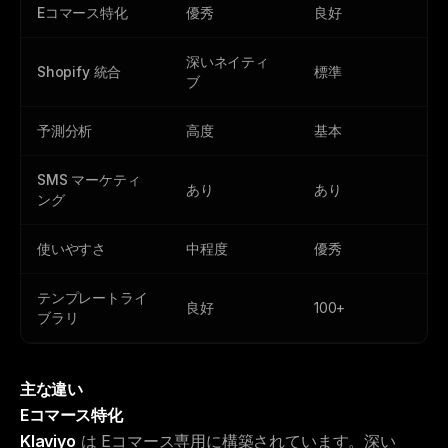
Eコマース特化
優秀
良好
深いネイティ
Shopify 統合
標準
ブ
予測分析
高度
基本
SMS マーケティ
あり
あり
ング
使いやすさ
中程度
優秀
テンプレートライ
良好
100+
ブラリ
主な違い
Eコマース特化
Klaviyo
は Eコマース専用に構築されています。深い