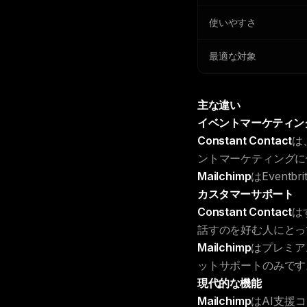
使いやすさ
最適な対象
主な違い
イベントマーケティン
Constant Contact
は
ントマーケティングに
Mailchimp
はEven
カスタマーサポート
Constant Contact
は
話すのを好む人にとっ
Mailchimp
はプレミア
ットサポートのみです
現代的な機能
Mailchimp
はAI支援