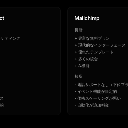
ct
Mailchimp
長所
ーケティング
+ 豊富な無料プラン
+ 現代的なインターフェース
+ 優れたテンプレート
る
+ 多くの統合
+ AI機能
短所
- 電話サポートなし（下位プ
- イベント機能が限定的
ース
- 価格スケーリングが悪い
定的
- 自動化が追加料金