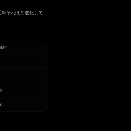
近年それほど進化して
IMP
o
o
mo