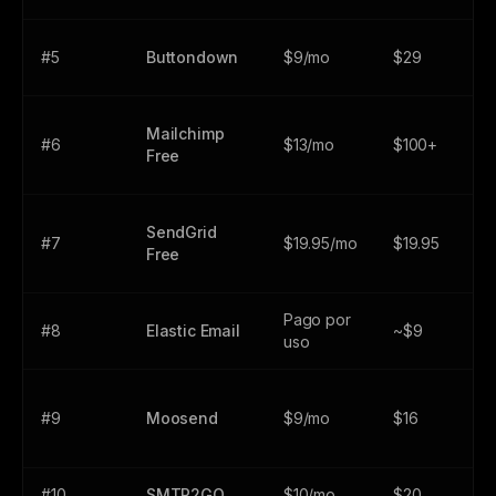
#5
Buttondown
$9/mo
$29
$
Mailchimp
#6
$13/mo
$100+
$
Free
SendGrid
#7
$19.95/mo
$19.95
$
Free
Pago por
#8
Elastic Email
~$9
$
uso
#9
Moosend
$9/mo
$16
$
#10
SMTP2GO
$10/mo
$20
$