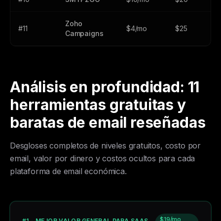
Zoho
#11
$4/mo
$25
$
Campaigns
Análisis en profundidad: 11
herramientas gratuitas y
baratas de email reseñadas
Desgloses completos de niveles gratuitos, costo por
email, valor por dinero y costos ocultos para cada
plataforma de email económica.
$19/mo
#1 - MEJOR VALOR GENERAL PARA SAAS