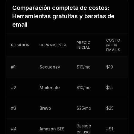
Comparación completa de costos:
Herramientas gratuitas y baratas de
email
COSTO
C
PRECIO
POSICIÓN
HERRAMIENTA
@ 10K
P
INICIAL
EMAILS
E
#1
Sequenzy
$19/mo
$19
$
#2
MailerLite
$10/mo
$15
$
#3
Brevo
$25/mo
$25
$
Basado
#4
Amazon SES
~$1
$
en uso